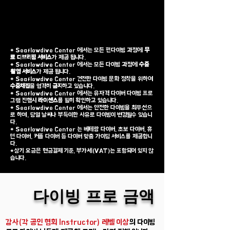
씨플로우
SEAFLOW
* Seaflowdive Center 에서는 모든 펀다이빙 과정에
무
료 디브리핑 서비스
가 제공 됩니다.
* Seaflowdive Center 에서는 모든
다이빙 과정에
수중
촬영
서비스
가 제공 됩니다.
* Seaflowdive Center 건전한 다이빙 문화 정착을 위하여
수중채집
을 엄격히
금지
하고 있습니다.
*
Seaflowdive Center 에서는 유자격 다이버 다이빙 프로
그램 진행시
라이센스
를 필히 확인하고 있습니다.
* Seaflowdive Center 에서는 안전한 다이빙을 최우선으
로 하며, 당일 날씨나 부득이한 사유로 다이빙이 변경될수 있습니
다.
* Seaflowdive Center 는 베테랑 다이버, 초보 다이버, 휴
면 다이버, 커플 다이버 등 다이버 맞춤 가이딩 서비스를 제공합니
다.
*상기 요금은 현금결제 기준,
부가세(VAT
)는
포함되어 있지 않
습니다.
​다이빙 프로 금액
강사(각 공인 협회 Instructor) 레벨 이상
의 다이빙