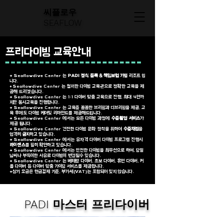
씨플로우
SEAFLOW
프리다이빙 교육안내
* Seaflowdive Center 는
PADI 정식 등록 & 책임보험 가입
리조트 입
니다.
Seaflowdive Center 는 철저한 다이빙 교육관으로
정확한 교육
을 제
*
공해 드리겠습니다.
* Seaflowdive Center
는 1:1
다이버 맞춤 교육으로 진행, 최대 4인
까
지만 동시교육을 진행합니다.
* Seaflowdive Center 는 교육중 꼼꼼한 브리핑과 디브리핑을 제공, 교
육 후에도 다이빙 케어및 리마인드를 제공해드립니다.
* Seaflowdive Center 에서는 모든
다이빙 과정에
수중촬영
서비스
가
제공 됩니다.
* Seaflowdive Center 건전한 다이빙 문화 정착을 위하여
수중채집
을
엄격히
금지
하고 있습니다.
*
Seaflowdive Center 에서는 유자격 다이버 다이빙 프로그램 진행시
라이센스
를 필히 확인하고 있습니다.
* Seaflowdive Center 에서는 안전한 다이빙을 최우선으로 하며, 당일
날씨나 부득이한 사유로 다이빙이 변경될수 있습니다.
* Seaflowdive Center 는 베테랑 다이버, 초보 다이버, 휴면 다이버, 커
플 다이버 등 다이버 맞춤 가이딩 서비스를 제공합니다.
*상기 요금은 현금결제 기준,
부가세(VAT
)는
포함되어 있지 않습니다.
PADI 마스터 프리다이버