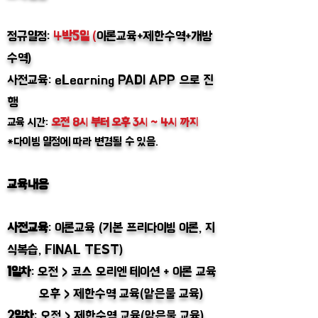
정규일정:
4
박5일
(
이론교육+제한수역+개방
수역)
사전교육: eLearning PADI APP 으로 진
행
교육 시간:
오전 8시 부터 오후 3시 ~ 4시 까지
*다이빙 일정에 따라 변경될 수 있음.
교육내용
사전교육
: 이론교육 (기본 프리다이빙 이론, 지
식복습, FINAL TEST)
1일차
: 오전 > 코스 오리엔 테이션 + 이론 교육
오후 > 제한수역 교육(앝은물 교육)
2일차
: 오전 > 제한수역 교육(앝은물 교육)